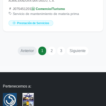
ALMACENADORA SAN DIEGO, C.A.
J075451201
Comercio/Turismo
Servicio de mantenimiento de materia prima
Prestación de Servicios
Anterior
1
2
3
Siguiente
Pertenecemos a: