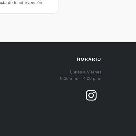
cta de tu intervención.
HORARIO
Lunes a Viernes
8:00 a.m. – 4:00 p.m.