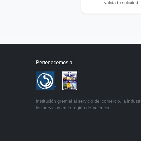
valida tu solicitud.
Pertenecemos a:
Institución gremial al servicio del comercio, la industr
los servicios en la región de Valencia.