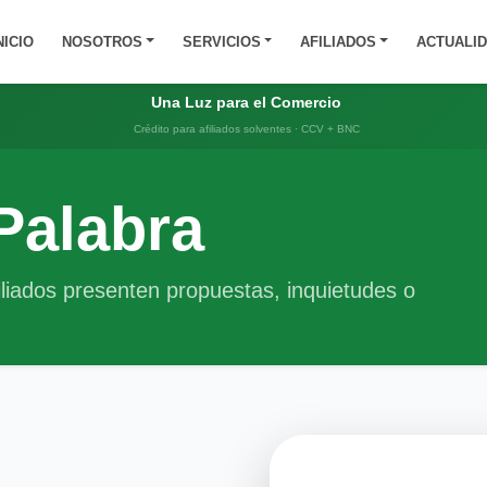
NICIO
NOSOTROS
SERVICIOS
AFILIADOS
ACTUALI
Una Luz para el Comercio
Crédito para afiliados solventes · CCV + BNC
Palabra
iliados presenten propuestas, inquietudes o