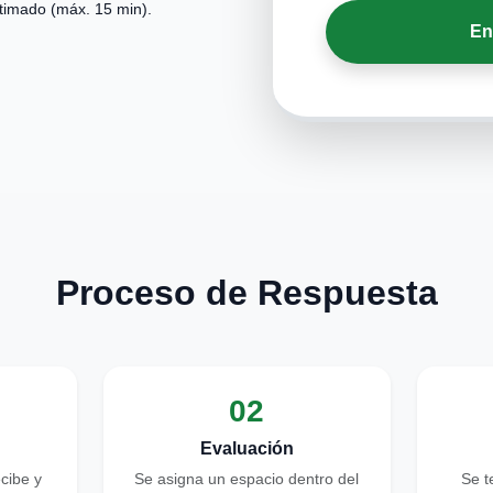
stimado (máx. 15 min).
En
Proceso de Respuesta
02
Evaluación
ecibe y
Se asigna un espacio dentro del
Se t