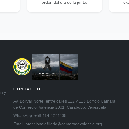
orden del día de la junta.
exa
CONTACTO
ia y
Av. Bolivar Norte, entre calles 112 y 113 Edificio Cámara
de Comercio, Valencia 2001, Carabobo, Venezuela
WhatsApp: +58 414 4274435
Email: atencionalafiliado@camaradevalencia.org